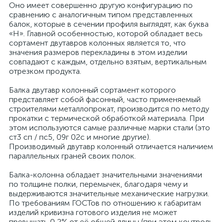
Оно имеет совершенно другую конфигурацию по
сравнению с аналогичным типом представленных
балок, которые в сечении профиля выглядят, как буква
«Н». Главной особенностью, которой обладает весь
сортамент двутавров колонных является то, что
значения размеров перекладины в этом изделии
совпадают с каждым, отдельно взятым, вертикальным
отрезком продукта.
Балка двутавр колонный сортамент которого
представляет собой фасонный, часто применяемый
строителями металлопрокат, производится по методу
прокатки с термической обработкой материала. При
этом используются самые различные марки стали (это
ст3 сп / пс5, 09г 02с и многие другие).
Производимый двутавр колонный отличается наличием
параллельных граней своих полок.
Балка-колонна обладает значительными значениями
по толщине полки, перемычек, благодаря чему и
выдерживаются значительные механические нагрузки.
По требованиям ГОСТов по отношению к габаритам
изделий кривизна готового изделия не может
превышать 0,2% от её общей длины (при этом контроль