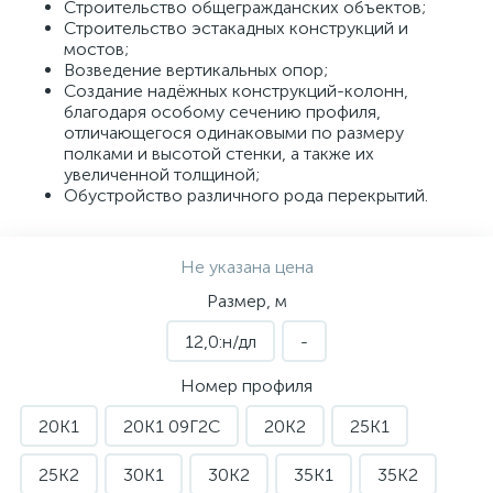
Строительство общегражданских объектов;
Строительство эстакадных конструкций и
мостов;
Возведение вертикальных опор;
Создание надёжных конструкций-колонн,
благодаря особому сечению профиля,
отличающегося одинаковыми по размеру
полками и высотой стенки, а также их
увеличенной толщиной;
Обустройство различного рода перекрытий.
Не указана цена
Размер, м
12,0:н/дл
-
Номер профиля
20К1
20К1 09Г2С
20К2
25К1
25К2
30К1
30К2
35К1
35К2