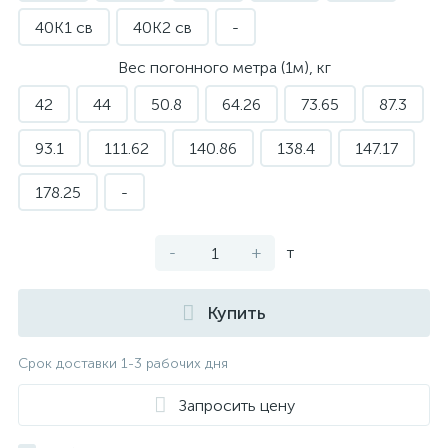
40К1 св
40К2 св
-
Вес погонного метра (1м), кг
42
44
50.8
64.26
73.65
87.3
93.1
111.62
140.86
138.4
147.17
178.25
-
-
+
т
Купить
Срок доставки 1-3 рабочих дня
Запросить цену