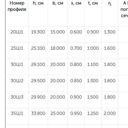
Номер
h, см
b, см
s, см
t, см
r
A
1
профиля
по
сеч
20Ш1
19.300
15.000
0.600
0.900
1.300
25Ш1
25.100
18.000
0.700
1.000
1.600
30Ш1
29.100
20.000
0.800
1.100
1.800
30Ш2
29.500
20.000
0.850
1.300
1.800
30Ш3
29.900
20.000
0.900
1.500
1.800
35Ш1
33.800
25.000
0.950
1.250
2.000