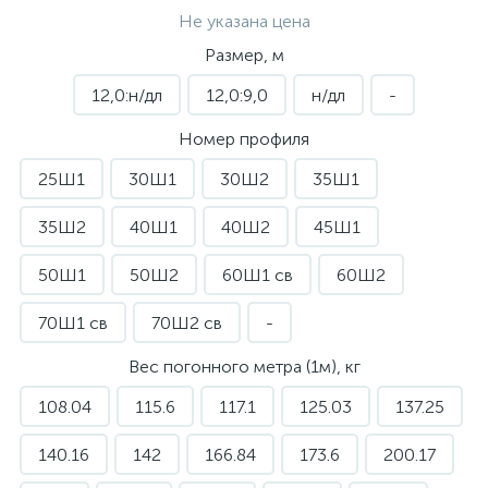
Не указана цена
Размер, м
12,0:н/дл
12,0:9,0
н/дл
-
Номер профиля
25Ш1
30Ш1
30Ш2
35Ш1
35Ш2
40Ш1
40Ш2
45Ш1
50Ш1
50Ш2
60Ш1 св
60Ш2
70Ш1 св
70Ш2 св
-
Вес погонного метра (1м), кг
108.04
115.6
117.1
125.03
137.25
140.16
142
166.84
173.6
200.17