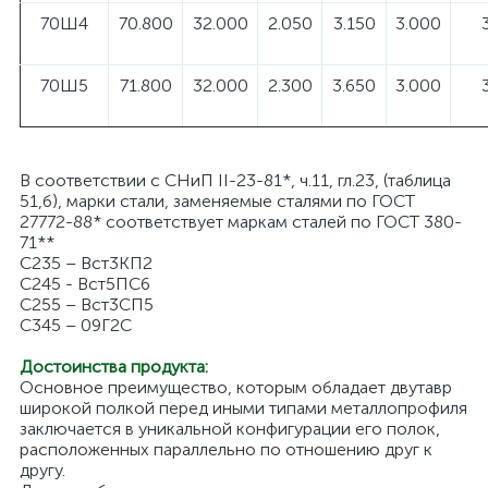
70Ш4
70.800
32.000
2.050
3.150
3.000
70Ш5
71.800
32.000
2.300
3.650
3.000
В соответствии с СНиП II-23-81*, ч.11, гл.23, (таблица
51,б), марки стали, заменяемые сталями по ГОСТ
27772-88* соответствует маркам сталей по ГОСТ 380-
71**
С235 – Вст3КП2
С245 - Вст5ПС6
С255 – Вст3СП5
С345 – 09Г2С
Достоинства продукта:
Основное преимущество, которым обладает двутавр
широкой полкой перед иными типами металлопрофиля
заключается в уникальной конфигурации его полок,
расположенных параллельно по отношению друг к
другу.