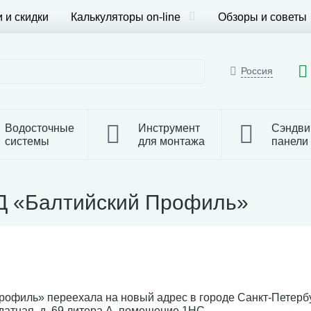
 и скидки
Калькуляторы on-line
Обзоры и советы
Россия
Водосточные
Инструмент
Сэндви
системы
для монтажа
панели
ТД «Балтийский Профиль»
рофиль» переехала на новый адрес в городе Санкт-Петербу
датная, д. 69 литера А, помещение 1НС.