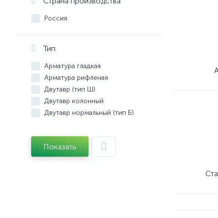
Страна производства
Россия
Тип
Арматура гладкая
Арматура рифленая
Двутавр (тип Ш)
Двутавр колонный
Двутавр нормальный (тип Б)
Лист горячекатаный
Лист просечно-вытяжной
Показать
Лист рифленый
Лист холоднокатаный
Полоса стальная
Ста
Сетка сварная
Труба ВГП
Труба ВГП оцинкованная
Труба профильная