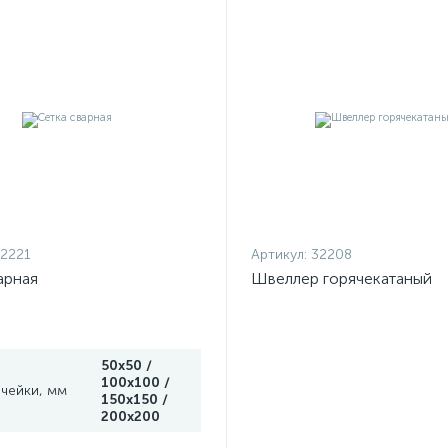
2221
Артикул:
32208
арная
Швеллер горячекатаный
50x50 /
100x100 /
ячейки, мм
150x150 /
200x200