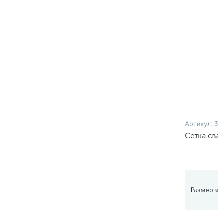
Труба электросварная
Труба электросварная
оцинкованная
Уголок неравнополочный
Уголок равнополочный
Швеллер гнутый
Швеллер горячекатаный
Артикул:
3
Сетка св
Размер 