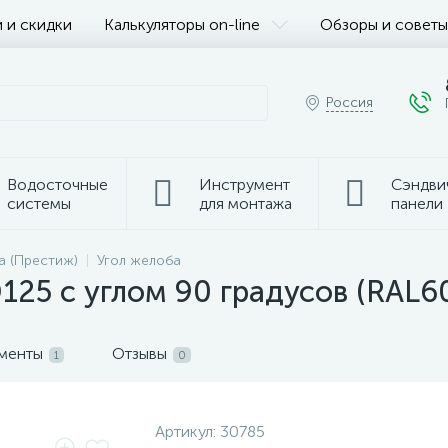
 и скидки
Калькуляторы on-line
Обзоры и советы
Россия
Водосточные
Инструмент
Сэндви
системы
для монтажа
панели
a (Престиж)
Угол желоба
125 с углом 90 градусов (RAL6
ументы
Отзывы
1
0
Артикул:
30785