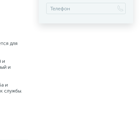
тся для
 и
лый и
ба и
к службы.