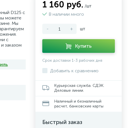
1 160 руб.
/шт
жный D125 с
В наличии много
 вы можете
зине. Мы
гарантируем
-
+
шт
ожения.
ни с
 и заказом
Купить
Срок доставки 1-3 рабочих дня
иль
Добавить к сравнению
Курьерская служба. СДЭК.
Деловые линии.
Наличный и безналичный
расчет, банковские карты
Быстрый заказ