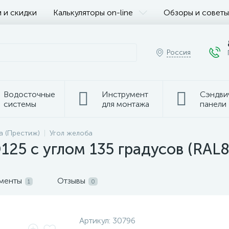
 и скидки
Калькуляторы on-line
Обзоры и советы
Россия
Водосточные
Инструмент
Сэндви
системы
для монтажа
панели
a (Престиж)
Угол желоба
25 с углом 135 градусов (RAL
ументы
Отзывы
1
0
Артикул:
30796