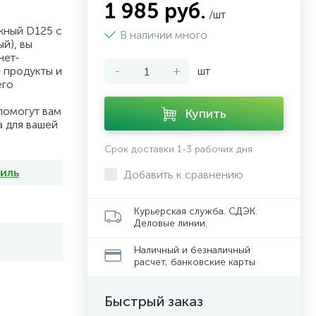
1 985 руб.
/шт
жный D125 с
В наличии много
й), вы
нет-
 продукты и
-
+
шт
его
помогут вам
Купить
 для вашей
Срок доставки 1-3 рабочих дня
иль
Добавить к сравнению
Курьерская служба. СДЭК.
Деловые линии.
Наличный и безналичный
расчет, банковские карты
Быстрый заказ