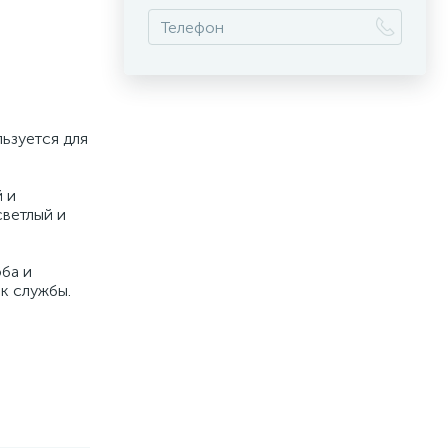
ьзуется для
 и
светлый и
ба и
к службы.