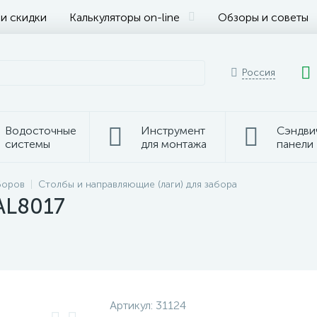
 и скидки
Калькуляторы on-line
Обзоры и советы
Россия
Водосточные
Инструмент
Сэндви
системы
для монтажа
панели
боров
Столбы и направляющие (лаги) для забора
AL8017
Артикул:
31124