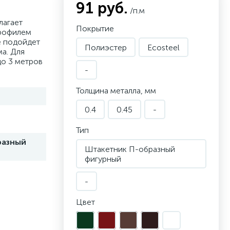
91 руб.
/п.м
лагает
Покрытие
профилем
е подойдет
Полиэстер
Ecosteel
а. Для
до 3 метров
-
Толщина металла, мм
0.4
0.45
-
Тип
разный
Штакетник П-образный
фигурный
-
Цвет