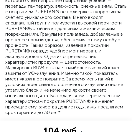
которого учли непростые природные условия —
перепады температур, влажность, снежные зимы. Сталь
с покрытием PURETAN
®
не подвержена коррозии за
счёт его уникального состава. В него входят
специальный грунт и полиуретан высокой прочности.
PURETAN
®
устойчив к царапинам и механическим
повреждениям. Гранулы из полиамида, добавляемые в
процессе производства, обеспечивают ему особую
прочность. Таким образом, изделия в покрытии
PURETAN
®
гораздо удобнее монтировать и
эксплуатировать. Одна из определяющих
характеристик продукта — цветостойкость.
Маркировка RUV4 означает наиболее высокий класс
защиты от УФ-излучения. Именно такой показатель
имеет указанное покрытие. За время испытаний в
условиях агрессивного солнечного излучения оно не
утратило блеск и не изменило яркости своего
изначального цвета. Благодаря всем перечисленным
характеристикам покрытие PURETAN
®
не меняет
присущие ему качества долгие годы, а мы предлагаем
срок гарантии до 30 лет*.
104 руб.