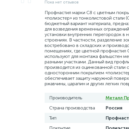
Пока нет отзывов
Профнастил марки С8 с цветным покр
«полиэстер» из тонколистовой стали (С
бюджетный вариант материала, предна
для возведения временных ограждений
установки внутренних перегородок в 
строениях. В частности, разделение зо
востребовано в складских и производ
помещениях, где цветной профнастил 
используют для монтажа фальшстен м
разными участками. Данный вид профл
производится из оцинкованной стали 
односторонним покрытием «полиэстер
обеспечивает защиту наружной поверх
ржавчины, царапин и других легких по
Производитель
Металл П
Страна производства
Россия
Тип
Профнаст
Покрытие
Полиэсте