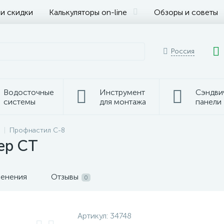
 и скидки
Калькуляторы on-line
Обзоры и советы
Россия
Водосточные
Инструмент
Сэндви
системы
для монтажа
панели
Профнастил С-8
ер СТ
менения
Отзывы
0
Артикул:
34748