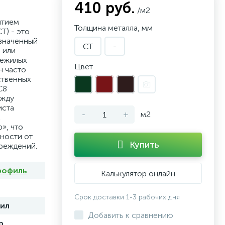
410 руб.
/м2
ытием
Толщина металла, мм
Т) - это
значенный
СТ
-
 или
нежилых
Цвет
н часто
ственных
С8
ежду
иста
-
+
м2
с
», что
ности от
Купить
вреждений.
рофиль
Калькулятор онлайн
Срок доставки 1-3 рабочих дня
ил
Добавить к сравнению
р