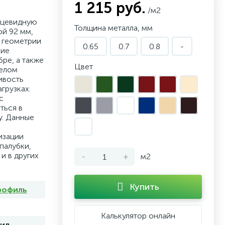
1 215 руб.
/м2
ецевидную
Толщина металла, мм
ой 92 мм,
 геометрии
0.65
0.7
0.8
-
чие
ре, а также
Цвет
целом
ивость
грузках.
с
ться в
у. Данные
изации
палубки,
и в других
-
+
м2
Купить
рофиль
Калькулятор онлайн
ил