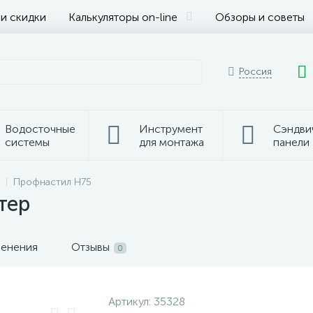
 и скидки
Калькуляторы on-line
Обзоры и советы
Россия
Водосточные
Инструмент
Сэндви
системы
для монтажа
панели
Профнастил H75
тер
менения
Отзывы
0
Артикул:
35328